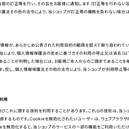
内容の訂正等を行い、その旨をお客様に通知します（訂正等を行わない
報保護法その他の法令により、当ショップが訂正等の義務を負わない場合は
人情報が、あらかじめ公表された利用目的の範囲を超えて取り扱われて
由により、個人情報保護法の定めに基づきその利用の停止又は消去（以下
あることが判明した場合には、お客様ご本人からのご請求であることを
す。但し、個人情報保護法その他の法令により、当ショップが利用停止等
の利用
kie及びこれに類する技術を利用することがあります。これらの技術は、当
するものです。Cookieを無効化されたいユーザーは、ウェブブラウザの
kieを無効化すると、当ショップのサービスの一部の機能をご利用いただ